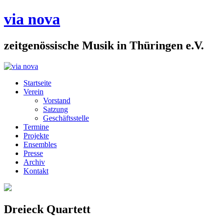
via nova
zeitgenössische Musik in Thüringen e.V.
Startseite
Verein
Vorstand
Satzung
Geschäftsstelle
Termine
Projekte
Ensembles
Presse
Archiv
Kontakt
Dreieck Quartett