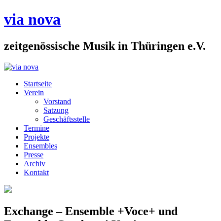
via nova
zeitgenössische Musik in Thüringen e.V.
Startseite
Verein
Vorstand
Satzung
Geschäftsstelle
Termine
Projekte
Ensembles
Presse
Archiv
Kontakt
Exchange – Ensemble +Voce+ und