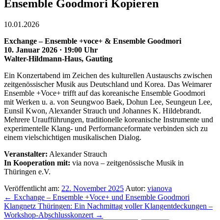
Ensemble Goodmori Kopieren
10.01.2026
Exchange – Ensemble +voce+ & Ensemble Goodmori
10. Januar 2026 · 19:00 Uhr
Walter-Hildmann-Haus, Gauting
Ein Konzertabend im Zeichen des kulturellen Austauschs zwischen
zeitgenössischer Musik aus Deutschland und Korea. Das Weimarer
Ensemble +Voce+ trifft auf das koreanische Ensemble Goodmori
mit Werken u. a. von Seungwoo Baek, Dohun Lee, Seungeun Lee,
Eunsil Kwon, Alexander Strauch und Johannes K. Hildebrandt.
Mehrere Uraufführungen, traditionelle koreanische Instrumente und
experimentelle Klang- und Performanceformate verbinden sich zu
einem vielschichtigen musikalischen Dialog.
Veranstalter:
Alexander Strauch
In Kooperation mit:
via nova – zeitgenössische Musik in
Thüringen e.V.
Veröffentlicht am:
22. November 2025
Autor:
vianova
←
Exchange – Ensemble +Voce+ und Ensemble Goodmori
Klangnetz Thüringen: Ein Nachmittag voller Klangentdeckungen –
Workshop-Abschlusskonzert
→