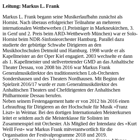
Leitung: Markus L. Frank
Markus L. Frank begann seine Musikerlaufbahn zunächst als
Hornist. Nach überaus erfolgreicher Teilnahme an mehreren
internationalen Wettbewerben (1.Preisträger in Markneukirchen, 3.
in Genf und 2. Preis beim ARD-Wettbewerb München) war er Solo-
Hornist beim NDR-Sinfonieorchester Hamburg. Parallel dazu
studierte der gebürtige Schwabe Dirigieren an den
Musikhochschulen Detmold und Hamburg. 1998 wurde er als
Kapellmeister an der Oper Kiel engagiert. 2003 wechselte er dann
als 1. Kapellmeister und stellvertretender GMD an das Anhaltische
Theater Dessau, von 2008 bis 2016 war Markus Frank
Generalmusikdirektor des traditionsreichen Loh-Orchesters
Sondershausen und des Theaters Nordhausen. Mit Beginn der
Spielzeit 2016/17 wurde er zum Generalmusikdirektor des
Anhaltischen Theaters und Chefdirigenten der Anhaltischen
Philharmonie Dessau berufen.
Neben seinem Festengagement hatte er von 2012 bis 2016 einen
Lehrauftrag für Dirigieren an der Hochschule für Musik »Franz
Liszt« in Weimar. Bei den dortigen Internationalen Meisterkursen
leitet er seitdem auch die Meisterklasse für Solisten im
Zusammenspiel mit Orchester. Als Mitglied der Intendanz des »Kurt
Weill Fest« war Markus Frank mitverantwortlich für die
Organisation der Festivalprogramme 2018 und 2019.