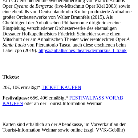
Auf CD erschienen die Wiederentdeckung von Franco Alfanos
Oper
Cyrano de Bergerac
(live-Mitschnitt Oper Kiel 2003) sowie
eine ebenfalls von Deutschlandradio Kultur produzierte Aufnahme
großer Orchesterwerke von Walter Braunfels (2015). Als
Chefdirigent der Anhaltischen Philharmonie dirigierte er eine
Einspielung verschiedener Orchesterwerke des ehemaligen
Dessauer Hofkapellmeisters Friedrich Schneider sowie einen
Mitschnitt der am Anhaltischen Theater wiederentdeckten Oper
A
Santa Lucia
von Pierantonio Tasca, auch diese erschienen beim
Label cpo (2019).
https://anhaltisches-theater.de/markus_l_frank
Tickets:
20€, 10€ ermäßigt*
TICKET KAUFEN
Festivalpass:
65€, 40€ ermäßigt*
FESTIVALPASS VORAB
KAUFEN
oder an der Tourist-Information Weimar
Karten sind erhältlich an der Abendkasse, im Vorverkauf an der
Tourist-Information Weimar sowie online (zzgl. VVK-Gebühr)