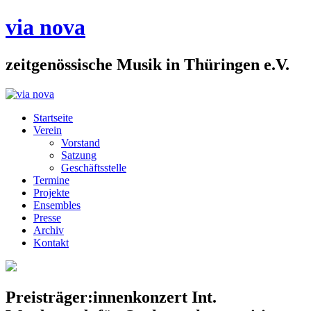
via nova
zeitgenössische Musik in Thüringen e.V.
Startseite
Verein
Vorstand
Satzung
Geschäftsstelle
Termine
Projekte
Ensembles
Presse
Archiv
Kontakt
Preisträger:innenkonzert Int.