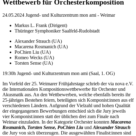
Wettbewerb für Orchesterkomposition
24.05.2024
Jugend- und Kulturzentrum mon ami
-
Weimar
Markus L. Frank (Dirigent)
Thüringer Symphoniker Saalfeld-Rudolstadt
Alexander Strauch (UA)
Macarena Rosmanich (UA)
PoChien Liu (UA)
Romeo Wecks (UA)
Torsten Sense (UA)
19:30h Jugend- und Kulturzentrum mon ami (Saal, 1. OG)
Im Vorfeld der 25. Weimarer Frühjahrstage schrieb der via nova e.V.
die Internationalen Kompositionswettbewerbe für Orchester und
Akusmatik aus. An den Wettbewerben, welche ebenfalls bereits ihr
25-jähriges Bestehen feiern, beteiligten sich Komponist:innen aus elf
verschiedenen Ländern. Aufgrund der Vielzahl und hohen Qualität
der eingegangenen Bewerbungen entschied sich die Jury jeweils
vier Komponist:innen statt der üblichen drei zum Finale nach
Weimar einzuladen. In der Kategorie Orchester konnten
Macarena
Rosmanich, Torsten Sense, PoChien Liu
und
Alexander Strauch
die Jury von sich überzeugen. Die ausgewählten Finalist:innen sind