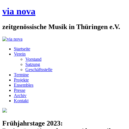
via nova
zeitgenössische Musik in Thüringen e.V.
Startseite
Verein
Vorstand
Satzung
Geschäftsstelle
Termine
Projekte
Ensembles
Presse
Archiv
Kontakt
Frühjahrstage 2023: