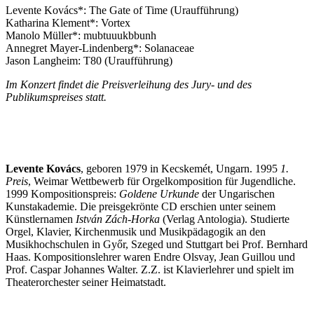
Levente Kovács*: The Gate of Time (Uraufführung)
Katharina Klement*: Vortex
Manolo Müller*: mubtuuukbbunh
Annegret Mayer-Lindenberg*: Solanaceae
Jason Langheim: T80 (Uraufführung)
Im Konzert findet die Preisverleihung des Jury- und des
Publikumspreises statt.
Levente Kovács
, geboren 1979 in Kecskemét, Ungarn. 1995
1.
Preis
, Weimar Wettbewerb für Orgelkomposition für Jugendliche.
1999 Kompositionspreis:
Goldene Urkunde
der Ungarischen
Kunstakademie. Die preisgekrönte CD erschien unter seinem
Künstlernamen
István Zách-Horka
(Verlag Antologia). Studierte
Orgel, Klavier, Kirchenmusik und Musikpädagogik an den
Musikhochschulen in Győr, Szeged und Stuttgart bei Prof. Bernhard
Haas. Kompositionslehrer waren Endre Olsvay, Jean Guillou und
Prof. Caspar Johannes Walter. Z.Z. ist Klavierlehrer und spielt im
Theaterorchester seiner Heimatstadt.