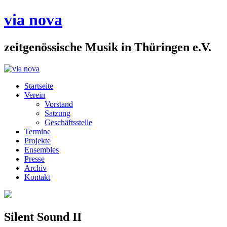
via nova
zeitgenössische Musik in Thüringen e.V.
Startseite
Verein
Vorstand
Satzung
Geschäftsstelle
Termine
Projekte
Ensembles
Presse
Archiv
Kontakt
Silent Sound II