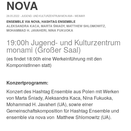
NOVA
-
28.05.2022
JUGEND- UND KULTURZENTRUM MON AMI
WEIMAR
ENSEMBLE VIA NOVA
HASHTAG ENSEMBLE
ALEKSANDRA KACA
MARTA ŚNIADY
MATTHEW SHLOMOWITZ
MOHAMMAD H. JAVAHERI
NINA FUKUOKA
19:00h Jugend- und Kulturzentrum
monami (Großer Saal)
(es findet 18:00h eine Werkeinführung mit den
KomponistInnen statt)
Konzertprogramm:
Konzert des Hashtag Ensemble aus Polen mit Werken
von Marta Śniady, Aleksandra Kaca, Nina Fukuoka,
Mohammad H. Javaheri (UA), sowie einer
Gemeinschaftskomposition für Hashtag Ensemble und
ensemble via nova von Matthew Shlomowitz (UA).