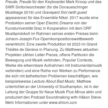
Freude, Freude
für den Keyboarder Mark Knoop und das
SWR Sinfonieorchester (für die Donaueschinger
Musiktage 2019) und
Graveyard Slot (with guest
appearance)
für das Ensemble Nikel. 2017 wurde eine
Produktion seiner Oper
Electric Dreams
von der
Kunstuniversität Graz in Kooperation mit dem ORF
Musikprotokoll im Rahmen seines ersten Preises beim
Johann-Joseph-Fux-Opernkompositionswettbewerb
verwirklicht. Eine zweite Produktion ist 2023 im Grand
Théâtre de Genève in Planung. Zu Matthews aktuellen
Projekten zählen Letter Pieces, offene Partituren die
Bewegung und Musik verbinden, Popular Contexts,
Werke die erkennbare Aufnahmen mit Instrumentalmusik
verbinden) und eine Reihe von Werken zu Performance
die sich mit ästhetischen Problemen beschäftigen, wie
beispielsweise
Lecture About Bad Music
. Matthew
unterrichtet an der University of Southampton, ist in der
Leitung der Gruppe für Neue Musik Plus Minus aktiv und
produziert den Podcast Soundmaking with Håkon Stene.
Mehr Informationen unter www.shlom.com