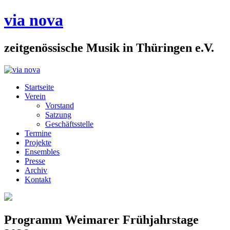
via nova
zeitgenössische Musik in Thüringen e.V.
Startseite
Verein
Vorstand
Satzung
Geschäftsstelle
Termine
Projekte
Ensembles
Presse
Archiv
Kontakt
Programm Weimarer Frühjahrstage