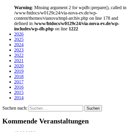
Warning
: Missing argument 2 for wpdb::prepare(), called in
/www/htdocs/w0129c24/via-nova-ev.de/wp-
content/themes/vianova/tmpl-archiv.php on line 178 and
defined in
/www/htdocs/w0129c24/via-nova-ev.de/wp-
includes/wp-db.php
on line
1222
2026
2025
2024
2023
2022
2021
2020
2019
2018
2017
2016
2015
2014
Suchen nach:
Kommende Veranstaltungen