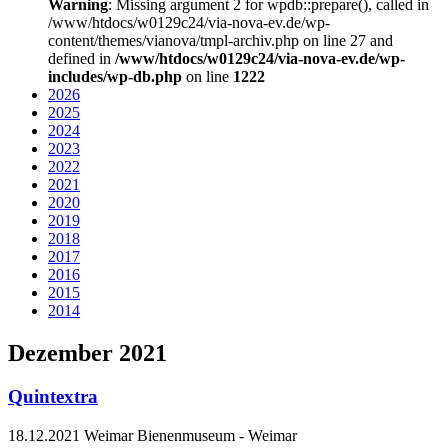
Warning
: Missing argument 2 for wpdb::prepare(), called in
/www/htdocs/w0129c24/via-nova-ev.de/wp-
content/themes/vianova/tmpl-archiv.php on line 27 and
defined in
/www/htdocs/w0129c24/via-nova-ev.de/wp-
includes/wp-db.php
on line
1222
2026
2025
2024
2023
2022
2021
2020
2019
2018
2017
2016
2015
2014
Dezember 2021
Quintextra
18.12.2021
Weimar Bienenmuseum
-
Weimar