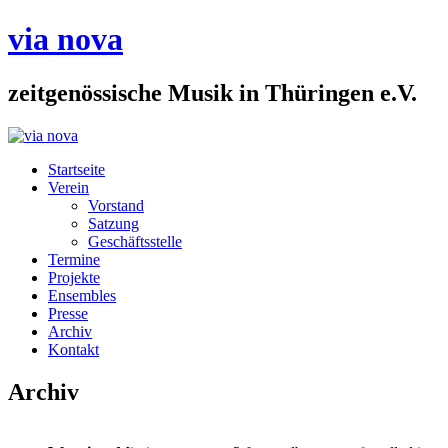
via nova
zeitgenössische Musik in Thüringen e.V.
Startseite
Verein
Vorstand
Satzung
Geschäftsstelle
Termine
Projekte
Ensembles
Presse
Archiv
Kontakt
Archiv