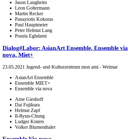
Jason Langheim
Leon Goltermann
Martin Recker
Panayiotis Kokoras
Paul Hauptmeier
Peter Helmut Lang
Pouria Eghdami
Dialog#Labor: AsianArt Ensemble, Ensemble via
nova, Miet+
23.05.2021
Jugend- und Kulturzentrum mon ami
-
Weimar
AsianArt Ensemble
Ensemble MIET+
Ensemble via nova
Arne Gieshoff
Dai Fujikura
Helmut Zapf
Il-Ryun-Chung
Ludger Kisters
Volker Blumenthaler
Ensemble Via nova