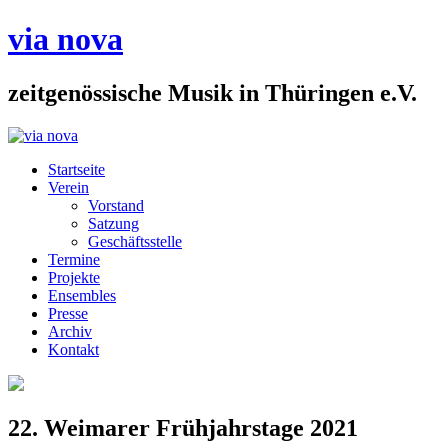
via nova
zeitgenössische Musik in Thüringen e.V.
Startseite
Verein
Vorstand
Satzung
Geschäftsstelle
Termine
Projekte
Ensembles
Presse
Archiv
Kontakt
22. Weimarer Frühjahrstage 2021